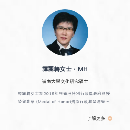
處、香港考試及評核局及社會福利署等政府機構轄
下有關資優教育、融合教育、特殊教育及兒童事務
等工作小組。
譚麗轉女士．MH
嶺南大學文化研究碩士
譚麗轉女士於2015年獲香港特別行政區政府頒授
榮譽勳章 (Medal of Honor)
資深行政和營運管理
人，涉足設計、印刷、出版、公共關係及廣告等行
業。
任職機構包括
了解更多
Hill & Knowlton Public Relations 及奧美廣告