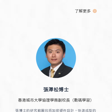
香港中文大學取得哲學碩士學位。她曾於香港中文
大學及香港浸會大學市場學系擔任講師，並在香港
了解更多
公開大學（現稱香港都會大學）李兆基商業管理學
院擔任高級講師。於2021年至2024年期間，麥
女士任職大灣區商學院，擔任校長辦公室總監。麥
女士曾教授學科包括《創業探索》、《市場營銷管
理》、《策略營銷》、《中國企業的運營與管理》
和《亞太區管理策略研究》等。
麥女士曾參與策劃
多家本地及國際知名機構的研究及高管培訓項目，
包括IBM、恒生銀行及九龍巴士等。她在青年創業
指導與培訓方面亦具經驗，致力培育新一代創業人
才。
張澤松博士
香港城市大學協理學務副校長（數碼學習）
張博士的研究範圍包括加密硬件設計，快速成型的