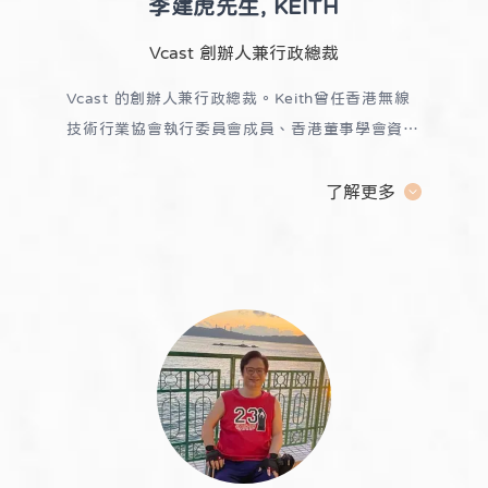
李建虎先生, KEITH
Vcast 創辦人兼行政總裁
Vcast 的創辦人兼行政總裁。Keith曾任香港無線
技術行業協會執行委員會成員、香港董事學會資深
會員（FHKIoD）、項目管理學會會員、IVE課程
驗證委員會外部成員、IVE外部考官和香港非執行
了解更多
董事聯合學校校園電視協會。
Keith 更被授予並被
任命為第一個亞洲在線專業人士協會 (AOP) 會
員、香港業餘通信協會 (HKACCA) 前副主席、國
際網絡廣播協會 (IWA) 委員會成員、高智商協會
(143+) )，以及多個全球 BBS 網絡的前負責人。